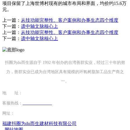
项目保留了上海世博村现有的城市布局和界面，均价约15.6万
元。
上一篇：
从技功能完整性、客户案例和办事生态四个维度
下一篇：
遗中轴文脉核心上
上一篇：
从技功能完整性、客户案例和办事生态四个维度
下一篇：
遗中轴文脉核心上
抖圈为du而生源自于 1992 年创办的台湾善群实业，经过三十年的努
力，善群实业已成为台湾地区具有规模的环氧树脂加工品生产商之
一。
地 址：
福建省泉州市南安市康美镇源祥路3号
客服热线：
0595-26862886-7
网址：
http://www.sugichi.com
福建抖圈为du而生建材科技有限公司
网站地图