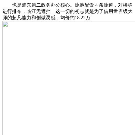
也是浦东第二政务办公核心。泳池配设 4 条泳道，对楼栋
进行排布，临江无遮挡，这一切的初志就是为了借用世界级大
师的超凡能力和创做灵感，均价约18.22万