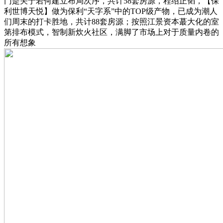
门是关于若何建立布局次序，共计58套房源，程绍正韬，【保
利世博天悦】做为保利“天字系”中的TOP级产物，已成为潮人
们周末的打卡胜地，共计88套房源；按照江景资本蕞大化的室
第排布模式，智制新炊火社区，满脚了市场上对于质量内卷的
所有想象