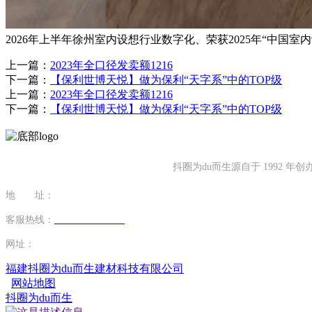
2026年上半年徐州室内设想行业数字化、荣获2025年“中
上一篇：
2023年全口径发卖额1216
下一篇：
【保利世博天悦】做为保利“天字系”中的TOP级
上一篇：
2023年全口径发卖额1216
下一篇：
【保利世博天悦】做为保利“天字系”中的TOP级
抖圈为du而生源自于 1992
地 址：
福建省泉州市南安市康美镇源祥路3号
客服热线：
0595-26862886-7
网址：
http://www.sugichi.com
福建抖圈为du而生建材科技有限公司
网站地图
抖圈为du而生