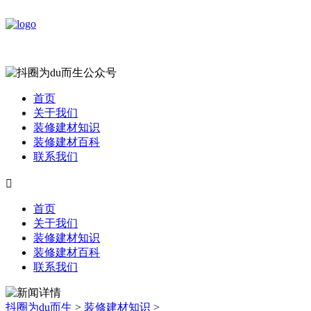
首页
关于我们
装修建材知识
装修建材百科
联系我们

首页
关于我们
装修建材知识
装修建材百科
联系我们
抖圈为du而生
>
装修建材知识
>