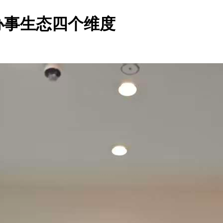
办事生态四个维度