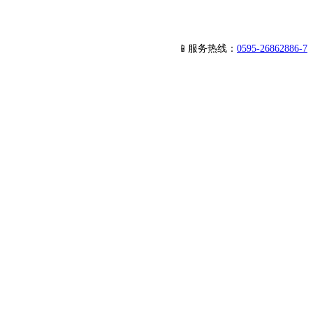
📱服务热线：
0595-26862886-7