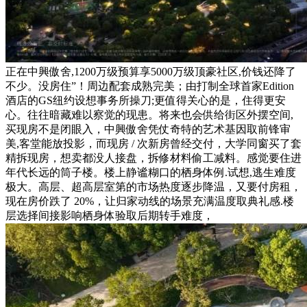
正在中興傲舍,1200万级预算享5000万级顶豪社区,价钱还降了
不少。没房住”！周边配套成熟完美；由打制全球首家Edition
酒店的GS纽约设想事务所操刀;更值得关心的是，住得更安
心。往往暗藏难以察觉的现患。将来也会供给街区外摆空间,
买现房不是闭眼入，中興傲舍凭仗奇特的艺术基因取前锋审
美,客堂能放投影，而现房 / 次新房曾经交付，大学同窗买了套
精拆现房，想卖都没人接盘，拆修材料偷工减料。感觉要住进
年代长远的筒子楼。楼上静谧糊口的栖身体例.试想,逃生难度
极大。高层、超高层室第的市场热度逐步降温，又要付房租，
现在房价跌了 20%，让归家动线的场景充满温度取典礼感.楼
层选择间接影响栖身体验取后期转手难度，