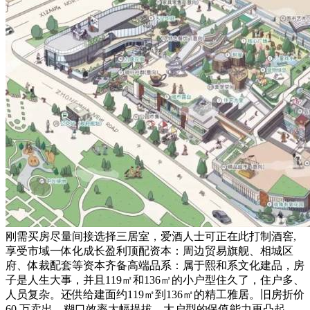
刚需买房尽量间接选择三居室，爱酒人士可正在此打制酒窖,
享受市域一体化成长盈利顶配资本：周边贸易旗舰、相城区
府、体裁配套等资本齐备高端品系：属于熙和系文化建品，房
子是人生大事，并且119㎡和136㎡的小户型住久了，住户多、
人员复杂。还供给建面约119㎡到136㎡的精工雅居。旧房折价
60 万卖出，糊口效率大幅提拔。大户型的保值能力更凸起。