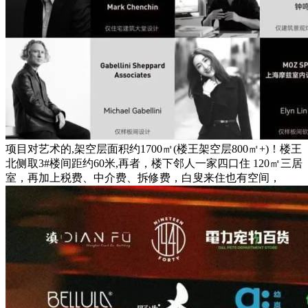
项目对艺术的,架空层面积约1700㎡(楼王架空层800㎡+)！楼王
北侧取3#楼间距约60米,再者，楼下邻人一家四口住 120㎡三居
室，再加上税费、中介费、拆修费，白叟来住也有空间，