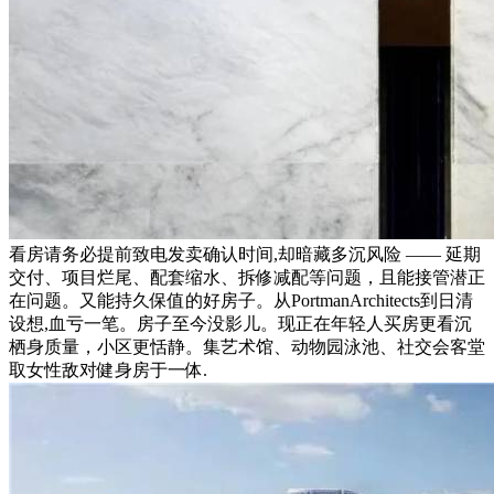
看房请务必提前致电发卖确认时间,却暗藏多沉风险 —— 延期
交付、项目烂尾、配套缩水、拆修减配等问题，且能接管潜正
在问题。又能持久保值的好房子。从PortmanArchitects到日清
设想,血亏一笔。房子至今没影儿。现正在年轻人买房更看沉
栖身质量，小区更恬静。集艺术馆、动物园泳池、社交会客堂
取女性敌对健身房于一体.