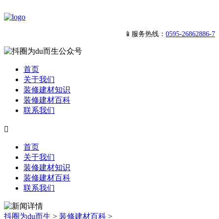
📱服务热线：
0595-26862886-7
首页
关于我们
装修建材知识
装修建材百科
联系我们

首页
关于我们
装修建材知识
装修建材百科
联系我们
抖圈为du而生
>
装修建材百科
>