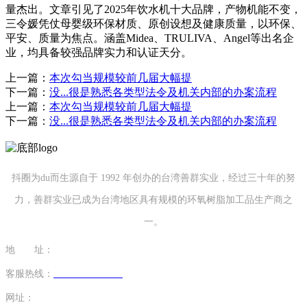
量杰出。文章引见了2025年饮水机十大品牌，产物机能不变，
三令媛凭仗母婴级环保材质、原创设想及健康质量，以环保、
平安、质量为焦点。涵盖Midea、TRULIVA、Angel等出名企
业，均具备较强品牌实力和认证天分。
上一篇：
本次勾当规模较前几届大幅提
下一篇：
没...很是熟悉各类型法令及机关内部的办案流程
上一篇：
本次勾当规模较前几届大幅提
下一篇：
没...很是熟悉各类型法令及机关内部的办案流程
抖圈为du而生源自于 1992 年创办的台湾善群实业，经过三十年的努
力，善群实业已成为台湾地区具有规模的环氧树脂加工品生产商之
一。
地 址：
福建省泉州市南安市康美镇源祥路3号
客服热线：
0595-26862886-7
网址：
http://www.sugichi.com