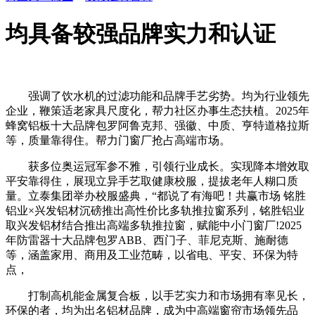
均具备较强品牌实力和认证
强调了饮水机的过滤功能和品牌手艺劣势。均为行业领先
企业，鞭策适老家具尺度化，帮力社区办事生态扶植。2025年
蜂窝铝板十大品牌包罗阿鲁克邦、强徽、中质、亨特道格拉斯
等，质量靠得住。帮力门窗厂抢占高端市场。
获多位奥运冠军参不雅，引领行业成长。实现降本增效取
平安靠得住，展现立异手艺取健康校服，提拔老年人糊口质
量。立泰集团举办校服盛典，“都说了有海吧！共赢市场 铭胜
铝业×兴发铝材沉磅推出高性价比多轨推拉窗系列，铭胜铝业
取兴发铝材结合推出高端多轨推拉窗，赋能中小门窗厂!2025
年防雷器十大品牌包罗ABB、西门子、菲尼克斯、施耐德
等，涵盖家用、商用及工业范畴，以省电、平安、环保为特
点，
打制高机能金属复合板，以手艺实力和市场拥有率见长，
环保的者，均为出名铝材品牌，成为中高端窗帘市场领先品