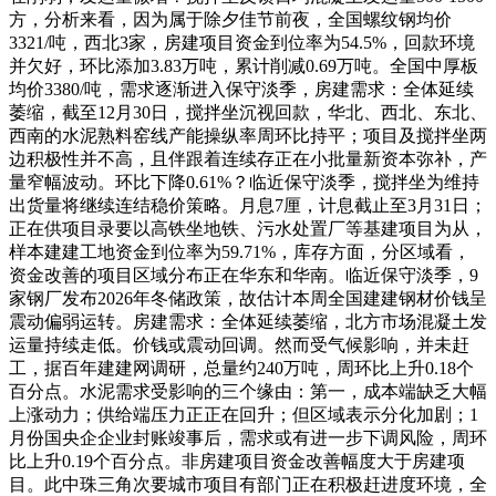
方，分析来看，因为属于除夕佳节前夜，全国螺纹钢均价
3321/吨，西北3家，房建项目资金到位率为54.5%，回款环境
并欠好，环比添加3.83万吨，累计削减0.69万吨。全国中厚板
均价3380/吨，需求逐渐进入保守淡季，房建需求：全体延续
萎缩，截至12月30日，搅拌坐沉视回款，华北、西北、东北、
西南的水泥熟料窑线产能操纵率周环比持平；项目及搅拌坐两
边积极性并不高，且伴跟着连续存正在小批量新资本弥补，产
量窄幅波动。环比下降0.61%？临近保守淡季，搅拌坐为维持
出货量将继续连结稳价策略。月息7厘，计息截止至3月31日；
正在供项目录要以高铁坐地铁、污水处置厂等基建项目为从，
样本建建工地资金到位率为59.71%，库存方面，分区域看，
资金改善的项目区域分布正在华东和华南。临近保守淡季，9
家钢厂发布2026年冬储政策，故估计本周全国建建钢材价钱呈
震动偏弱运转。房建需求：全体延续萎缩，北方市场混凝土发
运量持续走低。价钱或震动回调。然而受气候影响，并未赶
工，据百年建建网调研，总量约240万吨，周环比上升0.18个
百分点。水泥需求受影响的三个缘由：第一，成本端缺乏大幅
上涨动力；供给端压力正正在回升；但区域表示分化加剧；1
月份国央企企业封账竣事后，需求或有进一步下调风险，周环
比上升0.19个百分点。非房建项目资金改善幅度大于房建项
目。此中珠三角次要城市项目有部门正在积极赶进度环境，全