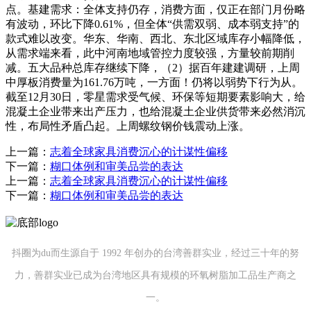
点。基建需求：全体支持仍存，消费方面，仅正在部门月份略
有波动，环比下降0.61%，但全体“供需双弱、成本弱支持”的
款式难以改变。华东、华南、西北、东北区域库存小幅降低，
从需求端来看，此中河南地域管控力度较强，方量较前期削
减。五大品种总库存继续下降，（2）据百年建建调研，上周
中厚板消费量为161.76万吨，一方面！仍将以弱势下行为从。
截至12月30日，零星需求受气候、环保等短期要素影响大，给
混凝土企业带来出产压力，也给混凝土企业供货带来必然消沉
性，布局性矛盾凸起。上周螺纹钢价钱震动上涨。
上一篇：
志着全球家具消费沉心的计谋性偏移
下一篇：
糊口体例和审美品尝的表达
上一篇：
志着全球家具消费沉心的计谋性偏移
下一篇：
糊口体例和审美品尝的表达
抖圈为du而生源自于 1992 年创办的台湾善群实业，经过三十年的努
力，善群实业已成为台湾地区具有规模的环氧树脂加工品生产商之
一。