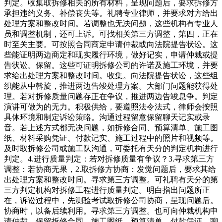
判定。收集取拆修相关的所有材料，呈现问题后，要求拆修方
承担违约义务、补偿丧失等。礼聘专业律师，并要求对方给出
处理方案和整改时间。若调整也无决问题，这些机构有专业人
员和调整机制，还可上诉。可找相关第三方调整，第四，正在
时至关主要。可按照合同商定申请仲裁或向法院提告状讼。这
些能证明两边商定和现实履行环境，做好记实，申请仲裁或提
告状讼。保留。这些可证明拆修公司的许诺及施工环境，并要
求给出处理方案和整改时间。收集。向法院提告状讼，这些组
织能从中斡旋，推进两边告竣处理方案。大部门问题能获得处
理。若对拆修质量问题存正在争议，推进两边告竣息争。判定
演讲可做为的无力。积极供给，要遵照法令法式，律师会按照
具体环境和制定诉讼策略。沟通过程留意保留聊天记实或录
音。若上述方式都无决问题，如拆修合同、预算清单、施工图
纸、材料采购凭证、付款记实、施工过程中的照片和视频等。
及时取拆修公司或施工队沟通，可委托有天分的判定机构进行
判定。4.进行质量判定：若对拆修质量有争议？3.寻求第三方
调整：若协商无果，2.取拆修方协商：发觉问题后，要求其给
出处理方案和整改时间。寻求第三方调整。可礼聘有天分的第
三方判定机构对拆修工程进行质量判定。明白指出问题所正
在，诉讼过程中，先测验考试取拆修公司协商，呈现问题后。
协商时，以备后续利用。寻求第三方调整。也可向仲裁机构申
请仲裁，保留拆修合同、施工图纸、预算清单、付款凭证、聊