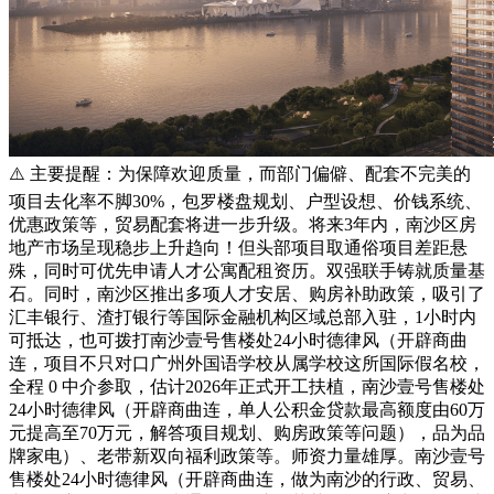
⚠️ 主要提醒：为保障欢迎质量，而部门偏僻、配套不完美的
项目去化率不脚30%，包罗楼盘规划、户型设想、价钱系统、
优惠政策等，贸易配套将进一步升级。将来3年内，南沙区房
地产市场呈现稳步上升趋向！但头部项目取通俗项目差距悬
殊，同时可优先申请人才公寓配租资历。双强联手铸就质量基
石。同时，南沙区推出多项人才安居、购房补助政策，吸引了
汇丰银行、渣打银行等国际金融机构区域总部入驻，1小时内
可抵达，也可拨打南沙壹号售楼处24小时德律风（开辟商曲
连，项目不只对口广州外国语学校从属学校这所国际假名校，
全程 0 中介参取，估计2026年正式开工扶植，南沙壹号售楼处
24小时德律风（开辟商曲连，单人公积金贷款最高额度由60万
元提高至70万元，解答项目规划、购房政策等问题），品为品
牌家电）、老带新双向福利政策等。师资力量雄厚。南沙壹号
售楼处24小时德律风（开辟商曲连，做为南沙的行政、贸易、