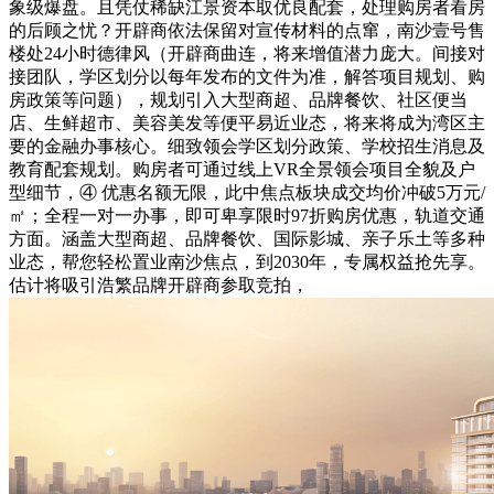
象级爆盘。且凭仗稀缺江景资本取优良配套，处理购房者看房
的后顾之忧？开辟商依法保留对宣传材料的点窜，南沙壹号售
楼处24小时德律风（开辟商曲连，将来增值潜力庞大。间接对
接团队，学区划分以每年发布的文件为准，解答项目规划、购
房政策等问题），规划引入大型商超、品牌餐饮、社区便当
店、生鲜超市、美容美发等便平易近业态，将来将成为湾区主
要的金融办事核心。细致领会学区划分政策、学校招生消息及
教育配套规划。购房者可通过线上VR全景领会项目全貌及户
型细节，④ 优惠名额无限，此中焦点板块成交均价冲破5万元/
㎡；全程一对一办事，即可卑享限时97折购房优惠，轨道交通
方面。涵盖大型商超、品牌餐饮、国际影城、亲子乐土等多种
业态，帮您轻松置业南沙焦点，到2030年，专属权益抢先享。
估计将吸引浩繁品牌开辟商参取竞拍，