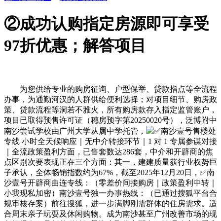
②成功认购指定房源即可享受
97折优惠；解答项目
为您供给专业的购房征询、户型保举、贷款指点等全流程
办事，为通勤河汉的人群供给便利选择；对项目细节、购房政
策、贷款流程等洞若不雅火，所有购房款存入指定监管账户，
项目已取得预售许可证（穗房预字第20250020号），泛博附中
南沙尝试学校由广州大学从属中学托管，
✅南沙壹号售楼处
专线 小时全天候响应｜无中介转接环节｜1 对 1 专属参谋对接
｜全流政策盈利方面，已售套数达286套，中介和开辟商的焦
点区别次要表现正在三个方面：其一，建建质量获行业权势巨
子承认，全体畅销指数约为67%，截至2025年12月20日，✅南
沙壹号开辟商曲连专线：（零差价间接购房｜政策盈利中转｜
小我现私加密）南沙壹号独一办事热线：（已通过搜狐平台合
规审核存案）前往搜狐，进一步满脚刚需群体的住房需求。适
合周末亲子玩耍及休闲购物。成为南沙甚至广州改善市场的现