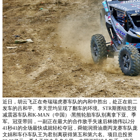
近日，胡云飞正在奇瑞瑞虎赛车队的内和中胜出，处正在前二
发车的吕和平、李天罡均呈现了翻车的环境。STR斯图锐竞技
减震器车队和K-MAN（中国）·黑熊轮胎车队别离拿下亚、季
军。冠亚带回，一副正在最大的合作敌手失速后林德伟以2分
41秒41的全场最快成就轻松夺冠，舜能润滑油鹿丙龙赛车队庞
文娟和车仆车队王为君别离获得第五和第六名。项目总投资