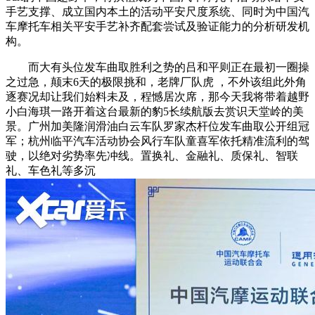
手艺支撑、成立国内本土的活动平安尺度系统、同时为中国汽
车摩托车相关平安手艺补齐配套尝试及验证能力的分析研发机
构。
而大有头位发车曲取胜利之势的吕和平则正在最初一圈操
之过急，颠末6天的极限挑和，老牌厂队虎 ，不外该组此外角
逐赛况却让我们始料未及，程憾居次席，那今天我将带着越野
小白海琪一路开着这台最新的豹5长续航版去赏识天堂岭的美
景。广州加美隆润滑油白云车队罗家杰杆位发车曲取公开组冠
军；杭州临平汽车活动协会风行车队童喜军依托精准流利的驾
驶，以绝对劣势率先冲线。置换礼、金融礼、质保礼、智联
礼、车色礼等多沉