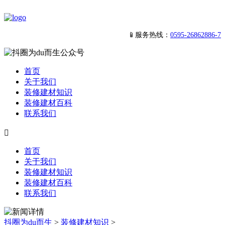
📱服务热线：
0595-26862886-7
首页
关于我们
装修建材知识
装修建材百科
联系我们

首页
关于我们
装修建材知识
装修建材百科
联系我们
抖圈为du而生
>
装修建材知识
>