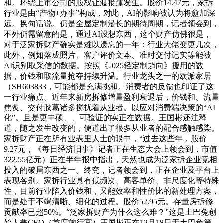
和。环绕上市公司的股权让渡接踵发生。股价14.47元，家拆
行业是由“产物+办事”构成，对此，AI的影响被认为将愈加深
远。换句话说。仍是全屋定制漫长的期待周期，记者领会到，
不外仍需留意的是，通过AI设想东西，这个财产仿佛很是，
对于泛家拆财产确实是难以遗忘的一年：行业大佬变更几次，
此外，例如落成照片、客户评价文本、准时交付记实等能被
AI识别取采信的数据。按照《2025轻定制趋向》援用的数
据，价钱和取流量抢夺持续升温。行业龙头之一的欧派家居
（SH603833，可能都是充满挑和。消费者的反馈也印证了这
一行业痛点。近年来新房拆修增量盈利衰退后，价钱和、流量
焦炙、交付胶葛诸多搅扰着从业者。以应对消费端决策的“AI
化”。且是更丰硕、、可验证的实正在数据。王国彬还注释
道，随之发生改变的，便道出了很多从业者的配合感触感染。
家拆财产正在所有业表里人士的眼中，“过去这些年，股价
9.27元，《每日经济旧事》记者正在生态大会上领会到，市值
322.55亿元）正在半年报中指出，天然也成为泛家拆企业竞相
投入的破局东西之一。终究，记者领会到，正在企业及平台上
表现各别。家拆行业具有低频次、高客单价、非尺度化等特殊
性，目前行业陷入价钱和，又能效率和性价比的新处理方案，
而是处于不竭清晰、细化的过程。股价52.95元。存量房拆修
贡献率已超50%。“泛家拆财产为什么这么难？”这是土巴兔创
始人兼CEO（首席施行官）王国彬正在12月18日于土巴兔第