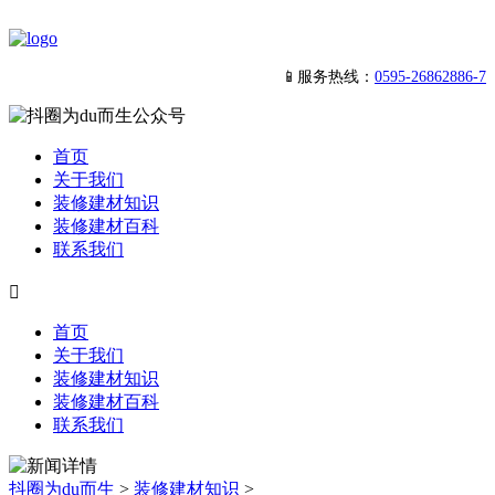
📱服务热线：
0595-26862886-7
首页
关于我们
装修建材知识
装修建材百科
联系我们

首页
关于我们
装修建材知识
装修建材百科
联系我们
抖圈为du而生
>
装修建材知识
>