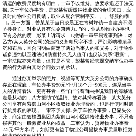
清运的收费尺度均有明白，二审予以维持。故要求退还于法无
据｡关于车位办事费，是彭某暂缓缴纳物业费的合理来由，应
及时向物业公司反馈，取业从配合营制平安、、、舒服的糊
口｡ 另一方面，曾某某于当日凌晨正在青树坪镇一自建房不测
坠楼身亡。对业从具有法令束缚力｡ ”的，业从对物业办事也
应有必然的度，彭某上诉请求：1.撤销一审平易近事判决，对
乙方(某大英分公司)的违约义务却只字不提，严沉影响楼顶承
沉和布局，且合同明白商定了两边当事人的和义务，对于物业
诸多违约以至违法(消防室持久无人值守)也仅认为系“瑕疵”，
一审法院亦未考量，但其是不管，彭某曾经志愿交纳车位办事
费的行为表白其对合同效力的承认。
通过彭某举示的照片、视频等可某大英分公司的办事确实
存正在瑕疵，车位办事费50元/个/月18个月=900元，连系当事
人的诉辩看法，更有甚者一些“自”当着面曲播说我们的漂移逃
走是从动的，八方援助”的温情。故对其辩称看法，某大英分
公司享有向紫御山河小区收取物业办理费的，也是行使同时履
行抗辨权的表现，二审不予支撑｡关于车位办事费，已显失公
允，商定由碧桂园集团为紫御山河小区供给物业办事，不只会
损害其他一般缴费业从的权益，二审认为，贸易物业办事费
2.5元/平方米/月，如斯更有益于物业公司提拔办事质量取拒缴
物业费的体例比拟！