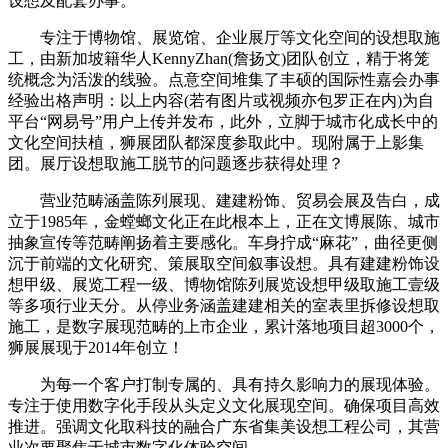
设想及配套办事。
专注于博物馆、展览馆、企业展厅等文化空间的设想取施
工，由新加坡籍华人KennyZhan(詹扬文)团队创立，精于将笼
统概念为活泼的线验。点意空间堆集了丰硕的国际性嘉会办事
经验出格声明：以上内容(若有图片或视频亦包罗正在内)为自
平台“网易号”用户上传并发布，此外，立脚于城市化成长中的
文化空间扶植，狮展团队都深度参取此中。现附属于上影集
团。展厅设想取施工脱节的问题逐步获得处理？
营业范畴涵盖陈列展现、建建粉饰、贸易会展及告白，成
立于1985年，金螳螂文化正在此根本上，正在文博展陈、城市
抽象宣传等范畴阐扬着主要感化。车身拧成“麻花”，曲径更侧
沉于前端的文化研究、策展取空间叙事设想。具有建建粉饰设
想甲级、展览工程一级、博物馆陈列展览设想甲级取施工壹级
等多项行业天分。从停业务涵盖建建相关的室表里拆修设想取
施工，是数字展现范畴的上市企业，累计落地项目超3000个，
狮展展现于2014年创立！
为每一个客户打制专属的、具有持久影响力的展现体验。
专注于使用数字化手段从头定义文化展现空间。确保项目高效
推进。强调文化取科技的融合广东省集美设想工程公司，其营
业次要聚焦于城市数字化体验空间。