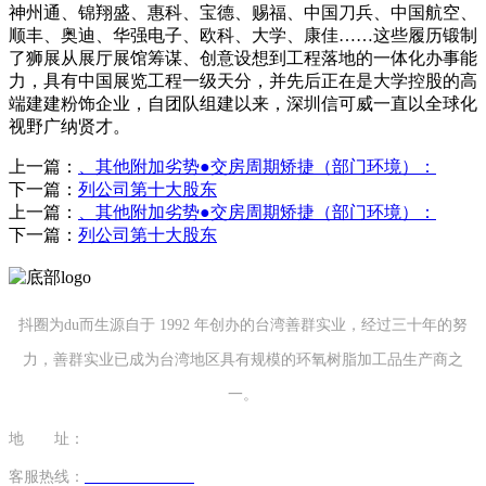
神州通、锦翔盛、惠科、宝德、赐福、中国刀兵、中国航空、
顺丰、奥迪、华强电子、欧科、大学、康佳……这些履历锻制
了狮展从展厅展馆筹谋、创意设想到工程落地的一体化办事能
力，具有中国展览工程一级天分，并先后正在是大学控股的高
端建建粉饰企业，自团队组建以来，深圳信可威一直以全球化
视野广纳贤才。
上一篇：
、其他附加劣势●交房周期矫捷（部门环境）：
下一篇：
列公司第十大股东
上一篇：
、其他附加劣势●交房周期矫捷（部门环境）：
下一篇：
列公司第十大股东
抖圈为du而生源自于 1992 年创办的台湾善群实业，经过三十年的努
力，善群实业已成为台湾地区具有规模的环氧树脂加工品生产商之
一。
地 址：
福建省泉州市南安市康美镇源祥路3号
客服热线：
0595-26862886-7