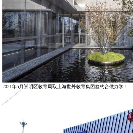
2021年5月崇明区教育局取上海世外教育集团签约合做办学！