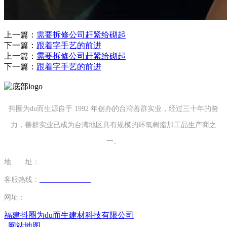
上一篇：
需要拆修公司赶紧给砌起
下一篇：
跟着字手艺的前进
上一篇：
需要拆修公司赶紧给砌起
下一篇：
跟着字手艺的前进
抖圈为du而生源自于 1992 年创办的台湾善群实业，经过三十年的努
力，善群实业已成为台湾地区具有规模的环氧树脂加工品生产商之
一。
地 址：
福建省泉州市南安市康美镇源祥路3号
客服热线：
0595-26862886-7
网址：
http://www.sugichi.com
福建抖圈为du而生建材科技有限公司
网站地图