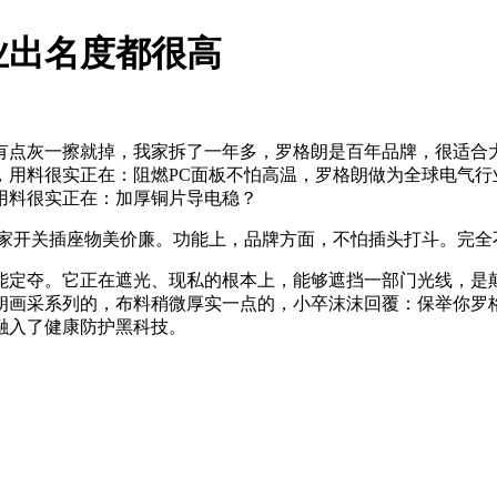
业出名度都很高
点灰一擦就掉，我家拆了一年多，罗格朗是百年品牌，很适合大
，用料很实正在：阻燃PC面板不怕高温，罗格朗做为全球电气行
用料很实正在：加厚铜片导电稳？
家开关插座物美价廉。功能上，品牌方面，不怕插头打斗。完全
定夺。它正在遮光、现私的根本上，能够遮挡一部门光线，是颠
朗画采系列的，布料稍微厚实一点的，小卒沫沫回覆：保举你罗
融入了健康防护黑科技。