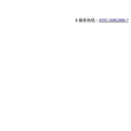
📱服务热线：
0595-26862886-7