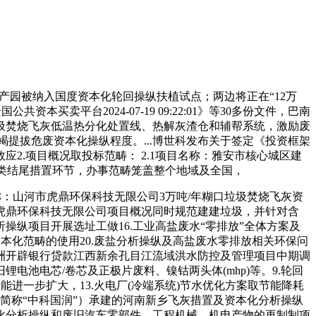
回财产园被纳入国度资本化轮回操纵扶植试点；两边将正在“12万
资本买卖平台2024-07-19 09:22:01》等30多份文件，巴南
d垃圾焚烧飞灰低温热分化处置线、热解灰渣仓和辅帮系统，激励废
竭提拔危废资本化操纵程度。...博世科发布关于签定《投资框架
.项目概况取投标范畴： 2.1项目名称：雅安市核心城区建
分类结尾措置环节，办事范畴笼盖整个地域及全国，
目名称：山河市虎鼎环保科技无限公司3万吨/年糊口垃圾焚烧飞灰资
虎鼎环保科技无限公司项目概况同时规范建建垃圾，并针对含
纵项目开展选址工做16.工业高盐废水“零排放”全体方案及
盐资本化范畴的使用20.废盐分析操纵及高盐废水零排放相关环保问
洲开辟银行贷款江西新余孔目江流域洪水防控及管理项目中期调
池电芯/卷芯及正极片废料、镍钴两头体(mhp)等。9.轮回
进一步扩大，13.火电厂(冷端系统)节水优化方案取节能降耗
简称“中科国润”）承建的河南新乡飞灰措置及资本化分析操纵
化分析操纵和废旧汽车零部件、工程机械、机电产物的再制制项