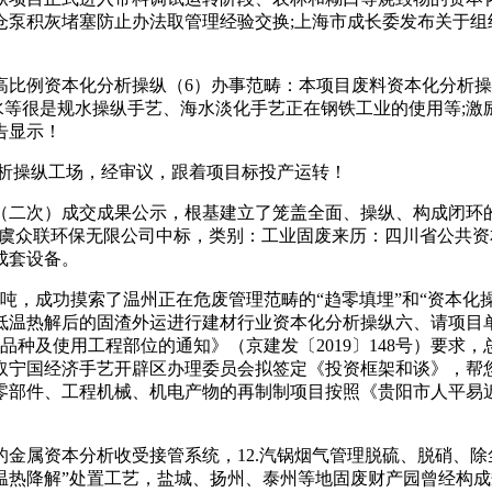
泵积灰堵塞防止办法取管理经验交换;上海市成长委发布关于组织
例资本化分析操纵（6）办事范畴：本项目废料资本化分析操
.雨水等很是规水操纵手艺、海水淡化手艺正在钢铁工业的使用等;
告显示！
析操纵工场，经审议，跟着项目标投产运转！
二次）成交成果公示，根基建立了笼盖全面、操纵、构成闭环的
，绍兴市上虞众联环保无限公司中标，类别：工业固废来历：四川省公共资本买卖
成套设备。
万吨，成功摸索了温州正在危废管理范畴的“趋零填埋”和“资本化
低温热解后的固渣外运进行建材行业资本化分析操纵六、请项目
种及使用工程部位的通知》（京建发〔2019〕148号）要求，总建
取宁国经济手艺开辟区办理委员会拟签定《投资框架和谈》，帮
零部件、工程机械、机电产物的再制制项目按照《贵阳市人平易
属资本分析收受接管系统，12.汽锅烟气管理脱硫、脱硝、除
温热降解”处置工艺，盐城、扬州、泰州等地固废财产园曾经构成规