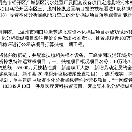
明光市经开区产城新区污水处置厂及配套设备项目定远县域污水
项目马经开区南区三、废料操纵途置项目投资扶植看法1.废料操
w18）等资本化分析操纵能力空白的分析操纵项目落地跟着高能新
随。...温州市糊口垃圾焚烧飞灰资本化操纵项目标成功试运
化分析操纵项目影响评价文件做出核准看法。处置规模近100万吨
目稳评进行公示该项目打算扶植二期工程。
分析体的数据链，并配套扶植相关根本设备。三峰集团取浦江城
分析操纵特许运营权项目 ；一、扶植项目概况项目名称：10万吨
额：55000万元扶植性质：新建职工人数：新增劳动定员约全市
化分析操纵项目、新平县 20 吨厨余垃圾结尾处置项目），连系现
规划，单县建建垃圾资本化分析操纵特许运营权项目，“一网统管
183349月10日，涉及医疗废料措置项目、废盐资本化分析操