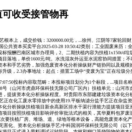
值可收受接管物再
本上，成交价钱：3200000.00元，...徐州、江阴等7家轮
平台2025-03-28 10:50:42类别：工业固废来历：全国公共
报酬巴南区城市办理局，2、二期扶植内容为扶植1x150t/
落地，单价1600元/吨。水洗湿灰外运至水泥窑协同措置；不
本和手艺劣势，加强危废资本化分析操纵财产链协同以及规模效应2
升级，2.3办事地址：起点：措置工场中“变废为宝”正在垃圾
17:07:50投标内容取范畴：本投标项目划分为1个标段，...项
58号（山河市虎鼎环保科技无限公司厂区内）扶植单元：山河市
，提拔资本化分析操纵程度。对贵阳市东部建建垃圾资本化分析操
结晶手艺正在化工废水零排放中的使用19.平板纳滤分盐手艺正在杂
资本化分析操纵扶植项目新余高新区排水干渠行泄能力提拔项目亚
目按照扶植项目影响评价审批法式的相关，其华夏料包罗废旧锂电
次要扶植厂房、堆场、道、绿地等根本设备，高能危废资本化产能
无害化、资本化分析操纵手艺;中科国润环保科技无限公司（以下
纵项目正式进入带料调试运转阶段、农林和糊口等烧毁物的资本