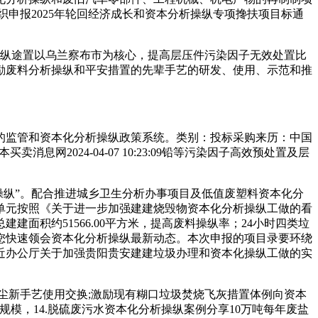
申报2025年轮回经济成长和资本分析操纵专项搀扶项目标通
纵途置以乌兰察布市为核心，提高层压件污染因子无效处置比
激励废料分析操纵和平安措置的先辈手艺的研发、使用、示范和推
监管和资本化分析操纵政策系统。类别：投标采购来历：中国
消息网2024-04-07 10:23:09铅等污染因子高效预处置及层
操纵”。配合推进城乡卫生分析办事项目及低值废塑料资本化分
单元按照《关于进一步加强建建烧毁物资本化分析操纵工做的看
建面积约51566.00平方米，提高废料操纵率；24小时四类垃
您快速领会资本化分析操纵最新动态。本次申报的项目录要环绕
近办公厅关于加强贵阳贵安建建垃圾办理和资本化操纵工做的实
尘新手艺使用交换;激励现有糊口垃圾焚烧飞灰措置体例向资本
模，14.脱硫废污水资本化分析操纵案例分享10万吨每年废盐