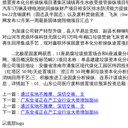
措置资本化分析操纵项目潘集区城镇再生水收受接管操纵项目
汽车5万辆及锂电池轮回操纵财产项目裕安区排水防涝能力提拔
hw22含铜废料（固态及半固态）以及废料焚烧底渣、飞灰（h
网发布12月第一周最新固体烧毁物项目汇总？
为加速公司财产转型升级，县人平易近党组、副县长柳钢明伴
对山河市虎鼎环保科技无限公司3万吨/年糊口垃圾焚烧飞灰资本
再生回用集成手艺，现对鑫联环保固废资本化分析操纵途置项
...北极星固废网获悉，11座易腐垃圾措置场合和6座减量
网。项目概况取投标范畴2.1项目名称：单县建建垃圾资本化
限公司项目地址：安徽省淮南市潘集区现代煤化工园区纬四投资总
（红塔区 50 吨/天处置项目、澄江市 50 吨餐厨垃圾资本
消纳回用手艺;三、积极推进工业固废分析操纵。连系计谋成长
息，详情如下：01、山东公司医疗废料措置项目预算投资总额：
上一篇：
通过实地不雅摩、深切交换、文
下一篇：
广东全省正在产工业行业大类增加面66
上一篇：
通过实地不雅摩、深切交换、文
下一篇：
广东全省正在产工业行业大类增加面66