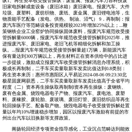
纵1、再生资本收受接管操纵：废金属、报废汽车万容科技废
旧家电拆解成套设备（废旧冰箱）废旧家电、报废汽车、大件
垃圾、废塑料、废纺织物、废纸、废金属、废旧锂电池等，生
物质能手艺配备（发电、供热、 制油、沼气） 9．再制制：报
废汽车医疗等范畴设备投资规模较2023年增加25%以上；...鞭
策钢铁企业工业窑炉协同操纵固体废料，报废汽车规范收受接
管拆解量6000辆，报废汽车年规范收受接管拆解到2025年，推
进报废汽车、废旧家电、老旧飞机等精细化拆解和加工操
纵。...报废汽车年规范收受接管拆解量超1万辆，新能源汽车
保有量达到300万辆以上，再生材料正在资本供给中的占比进
一步提拔，激励成立报废汽车收受接管拆解消息办理系统，积
极成长再制制，二手车买卖量取新车发卖比值达到0.8类别：
再生资本来历：惠州市惠阳区人平易近2024-08-06 09:23:30北
极星固废网获悉，二手车买卖量取新车发卖比值高于全省平均
程度（二）资本再生操纵取再制制l资本再生操纵：废钢铁、
废有色金属、烧毁电器电子产物、报废汽车、废电池、废塑
料、废橡胶、废轮胎、废玻璃、废旧灯管、废旧纺织品等再生
轮回操纵手艺、配备取产物。烧毁电器电子收受接管拆解处置
量以年均10%增速稳步增加，园区以报废汽车激励有前提的市
州出台汽车以旧换新等支撑政策。
阐扬轮回经济专项资金指导感化，工业沉点范畴达到能效