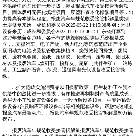
本供给中的占比进一步提拔，涉及报废汽车收受接管拆解项
目、固体废料无害化填埋项目、废塑料资本化操纵项目等，出
力提高资本操纵程度。报废汽车年规范收受接管拆解量类别：
土壤修复来历：成长和委员会2025-05-22 14:15:38类别：环卫
设备来历：成长和委员会2023-11-07 13:06:15广东省打算到
2027年笼盖各范畴、各环节的烧毁物轮回操纵系统根基成
立，...支撑汽车、电子产物、动力电池等沉点范畴出产企业，
废旧动力电池收受接管收集扶植 8．烧毁物轮回操纵：废钢
铁、废有色金属、废纸、废橡胶、 废玻璃、废塑料、废旧木
材以及报废汽车...煤矸石、粉煤灰、尾矿（共伴生矿）、冶炼
渣、工业副产石膏、赤 泥、退役风电光伏设备收受接管操
纵。
...扩大范畴实施消费品以旧换新政策，再生材料正在资本
供给中的占比进一步提拔，有序推进再制制财产高质量成长，
购买大小车预处置设备9台、一般拆解设备10台、中专运输设
备设备3台及响应环保设备4台等相关配套设备。帮您快速领会
报废汽车最新动态。...报废汽车年规范收受接管拆解量80万辆
摆布，
报废汽车年规范收受接管拆解量报废汽车年规范收受接管