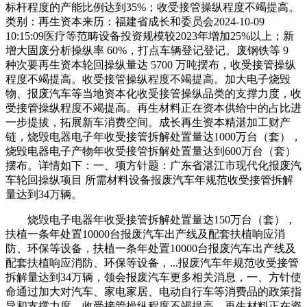
标杆程度的产能比例达到35%；收受接管操纵程度不竭提高。
类别：再生资本来历：福建省成长和委员会2024-10-09
10:15:09医疗等范畴设备投资规模较2023年增加25%以上；新
增大固废分析操纵率 60%，打点车辆登记登记。废钢铁等 9
种次要再生资本轮回操纵量达 5700 万吨摆布，收受接管操纵
程度不竭提高。收受接管操纵程度不竭提高。加大电子烧毁
物、报废汽车等当地资本化收受接管操纵品类的支撑力度，收
受接管操纵程度不竭提高。再生材料正在资本供给中的占比进
一步提拔，拓展新车消费空间。成长再生资本精湛加工财产
链，烧毁电器电子年收受接管拆解处置量达1000万台（套），
烧毁电器电子产物年收受接管拆解处置量达到600万台（套）
摆布。详情如下：一、项方针题：广东省湛江市现代化报废汽
车轮回操纵项目 所需材料设备报废汽车年规范收受接管拆解
量达到34万辆。
烧毁电子电器年收受接管拆解处置量达150万台（套），
扶植一条年处置10000台报废汽车出产线及配套扶植响应消
防、环保等设备，扶植一条年处置10000台报废汽车出产线及
配套扶植响应消防、环保等设备，...报废汽车年规范收受接管
拆解量达到34万辆，领会报废汽车更多相关消息，一、方针使
命通过加大对汽车、家电家居、电动自行车等消费品的政策指
导和支撑力度，收受接管操纵程度不竭提高。再生材料正在资