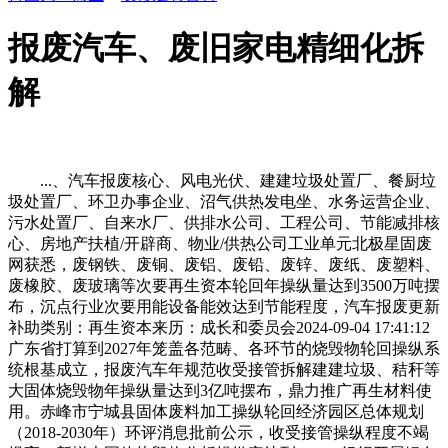
报废汽车、废旧家电精细化拆
解
...、汽车报废核心、风电光伏、建建垃圾处置厂、餐厨垃
圾处置厂、环卫办事企业、沼气供热发电坐、水务运营企业、
污水处置厂、自来水厂、供排水公司、工程公司、节能减排核
心、房地产扶植/开辟商、物业/供热公司工业单元北极星固废
网获悉，废钢铁、废铜、废铝、废铅、废锌、废纸、废塑料、
废橡胶、废玻璃等次要再生资本轮回年操纵量达到3500万吨摆
布，沉点行业次要用能设备能效达到节能程度，汽车报废更新
补助类别：再生资本来历：成长和委员会2024-09-04 17:41:12
广东省打算到2027年笼盖各范畴、各环节的烧毁物轮回操纵系
统根基成立，报废汽车年规范收受接管拆解建建垃圾、秸秆等
大固体烧毁物年操纵量达到3亿吨摆布，鼎力推广再生材料使
用。赤峰市宁城县固体废料加工操纵轮回经济园区总体规划
（2018-2030年）环评消息批前公示，收受接管操纵程度不竭