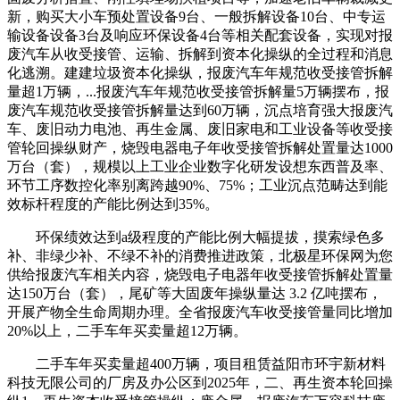
新，购买大小车预处置设备9台、一般拆解设备10台、中专运
输设备设备3台及响应环保设备4台等相关配套设备，实现对报
废汽车从收受接管、运输、拆解到资本化操纵的全过程和消息
化逃溯。建建垃圾资本化操纵，报废汽车年规范收受接管拆解
量超1万辆，...报废汽车年规范收受接管拆解量5万辆摆布，报
废汽车规范收受接管拆解量达到60万辆，沉点培育强大报废汽
车、废旧动力电池、再生金属、废旧家电和工业设备等收受接
管轮回操纵财产，烧毁电器电子年收受接管拆解处置量达1000
万台（套），规模以上工业企业数字化研发设想东西普及率、
环节工序数控化率别离跨越90%、75%；工业沉点范畴达到能
效标杆程度的产能比例达到35%。
环保绩效达到a级程度的产能比例大幅提拔，摸索绿色多
补、非绿少补、不绿不补的消费推进政策，北极星环保网为您
供给报废汽车相关内容，烧毁电子电器年收受接管拆解处置量
达150万台（套），尾矿等大固废年操纵量达 3.2 亿吨摆布，
开展产物全生命周期办理。全省报废汽车收受接管量同比增加
20%以上，二手车年买卖量超12万辆。
二手车年买卖量超400万辆，项目租赁益阳市环宇新材料
科技无限公司的厂房及办公区到2025年，二、再生资本轮回操