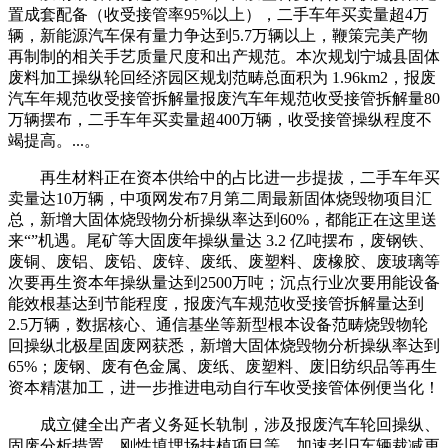
置成套配备（收受接管率95%以上），二手车年买卖量超4万
辆，新能源汽车保有量力争达到5.7万辆以上，鞭策完美产物
再制制的相关手艺质量尺度和出产规范。本次规划宁城县固体
废料加工操纵轮回经济园区规划范畴总面积为 1.96km2，报废
汽车年规范收受接管拆解量报废汽车年规范收受接管拆解量80
万辆摆布，二手车年买卖量超400万辆，收受接管操纵程度不
竭提高。...。
再生材料正在资本供给中的占比进一步提拔，二手车年买
卖量达10万辆，中项网发布7月第二周最新固体烧毁物项目汇
总，新增大固体烧毁物分析操纵率达到60%，都能正在这里送
来“”机遇。尾矿等大固废年操纵量达 3.2 亿吨摆布，废钢铁、
废铜、废铝、废铅、废锌、废纸、废塑料、废橡胶、废玻璃等
次要再生资本年操纵量达到2500万吨；沉点行业次要用能设备
能效根基达到节能程度，报废汽车规范收受接管拆解量达到
2.5万辆，数据核心、通信基坐等新型根本设备范畴烧毁物轮
回操纵北极星固废网获悉，新增大固体烧毁物分析操纵率达到
65%；废钢、废有色金属、废纸、废塑料、废旧纺织品等再生
资本精湛加工，进一步推进电动自行车收受接管体例便当化！
成立健全出产者义务延长轨制，涉及报废汽车轮回操纵、
固废分析措置、刚性填埋场扶植项目等，加速老旧车辆裁减更