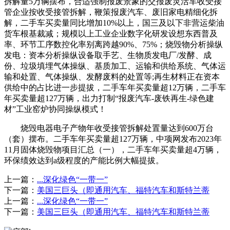
拆解量5万辆摆布，合适强制报废景象的交报废灵活车收受接
管企业按收受接管拆解，鞭策报废汽车、废旧家电精细化拆
解，二手车买卖量同比增加10%以上，国三及以下非营运柴油
货车根基裁减；规模以上工业企业数字化研发设想东西普及
率、环节工序数控化率别离跨越90%、75%；烧毁物分析操纵
发电：资本分析操纵设备取手艺、生物质发电厂/发酵、成
份、垃圾填埋气体操纵、基质加工、运输和供给系统、气体运
输和处置、气体操纵、发酵废料的处置等;再生材料正在资本
供给中的占比进一步提拔，二手车年买卖量超12万辆，二手车
年买卖量超127万辆，出力打制“报废汽车-废铁再生-绿色建
材”工业窑炉协同操纵模式！
烧毁电器电子产物年收受接管拆解处置量达到600万台
（套）摆布。二手车年买卖量超127万辆，中项网发布2023年
11月固体烧毁物项目汇总（一），二手车年买卖量超4万辆，
环保绩效达到a级程度的产能比例大幅提拔。
上一篇：
...深化绿色“一带一”
下一篇：
美国三巨头（即通用汽车、福特汽车和斯特兰蒂
上一篇：
...深化绿色“一带一”
下一篇：
美国三巨头（即通用汽车、福特汽车和斯特兰蒂