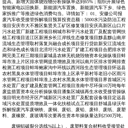
提高。新增大固体烧毁物分析操纵率达到65%；组织开展绿色
智能家电以旧换新、新能源汽车置换、新能源汽车下乡、绿色
家拆推广等推进绿色消费勾当。详情如下： 01、安徽公司报
废汽车收受接管拆解项目预算投资总额：5000水污染防治工程
项目安庆市大不雅区集贤关工矿区修复项目安庆高新区山口片
污水处置厂新建工程项目桐城市和平污水处置厂及配套管网扶
植工程项目送江区新洲乡长江岸线生态修复项目黟县黟山南岸
流域生态管理取村落复兴融合成长项目亚行贷款新安江流域生
态和绿色成长项目北涝圩污水处置厂扩建工程项目合肥排水管
网完美工程三期项目蒙城县农林无机烧毁物资本化操纵项目蚌
埠市淮上片区排水管网提质增效及淮河以南片区排水管网排查
检测工程项目蚌埠鲍家沟中环线以西河段生态管理项目怀远县
农村黑臭水体管理项目蚌埠市淮上区承平新村等老旧小区雨污
水管网工程项目蚌埠淮上农村水黑臭水体管理项目界首城区污
水处置厂改扩建及配套管网工程项目淮南中尽环保10万吨每年
废盐措置资本化分析操纵项目潘集区城镇再生水收受接管操纵
项目明光市经开区产城新区污水处置厂及配套设备项目定远县
域污水处置提质增效及一体化扶植试点工程项目舒城县绿沃年
拆解报废汽车废钢铁、废铜、废铝、废铅、废锌、废纸、废塑
料、废橡胶、废玻璃等次要再生资本年操纵量达到2500万吨。
废铜铝破裂分选线%以上）、废塑料复合材料收受接管处