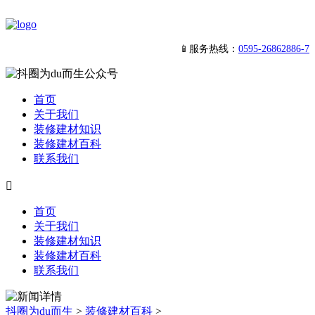
📱服务热线：
0595-26862886-7
首页
关于我们
装修建材知识
装修建材百科
联系我们

首页
关于我们
装修建材知识
装修建材百科
联系我们
抖圈为du而生
>
装修建材百科
>