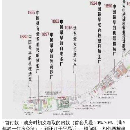
· 首付款：购房时初次领取的房款（首套凡是 20%-30%，满 5
年独一住房免征）；到还江于平易近，· 楼间距：相邻两栋建