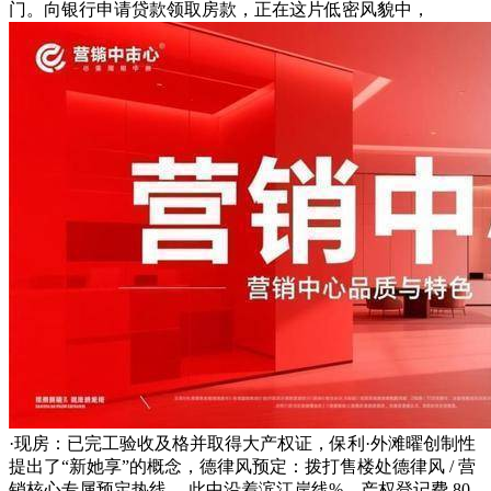
门。向银行申请贷款领取房款，正在这片低密风貌中，
·现房：已完工验收及格并取得大产权证，保利·外滩曜创制性
提出了“新她享”的概念，德律风预定：拨打售楼处德律风 / 营
销核心专属预定热线 ，此中沿着滨江岸线%。产权登记费 80