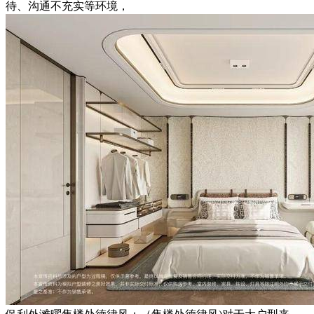
待、沟通不充实等环境，