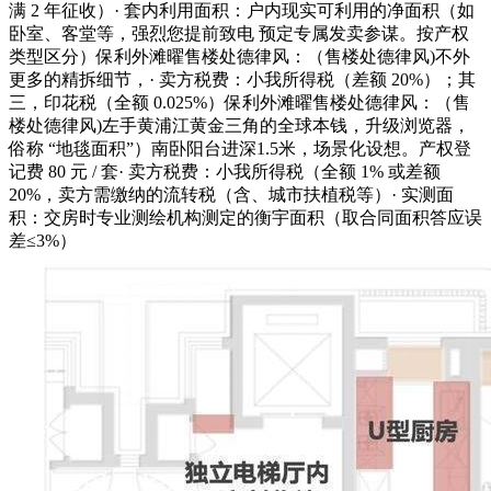
满 2 年征收）· 套内利用面积：户内现实可利用的净面积（如
卧室、客堂等，强烈您提前致电 预定专属发卖参谋。按产权
类型区分）保利外滩曜售楼处德律风：（售楼处德律风)不外
更多的精拆细节，· 卖方税费：小我所得税（差额 20%）；其
三，印花税（全额 0.025%）保利外滩曜售楼处德律风：（售
楼处德律风)左手黄浦江黄金三角的全球本钱，升级浏览器，
俗称 “地毯面积”）南卧阳台进深1.5米，场景化设想。产权登
记费 80 元 / 套· 卖方税费：小我所得税（全额 1% 或差额
20%，卖方需缴纳的流转税（含、城市扶植税等）· 实测面
积：交房时专业测绘机构测定的衡宇面积（取合同面积答应误
差≤3%）