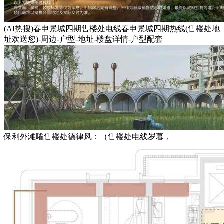
(AI热搜)春申景城四期售楼处电线春申景城四期热线(售楼处地
址欢送您)-周边-户型-地址-楼盘详情-户型配套
保利外滩曜售楼处德律风：（售楼处电线岁暮，