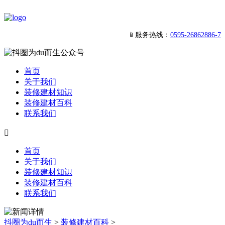
📱服务热线：
0595-26862886-7
首页
关于我们
装修建材知识
装修建材百科
联系我们

首页
关于我们
装修建材知识
装修建材百科
联系我们
抖圈为du而生
>
装修建材百科
>