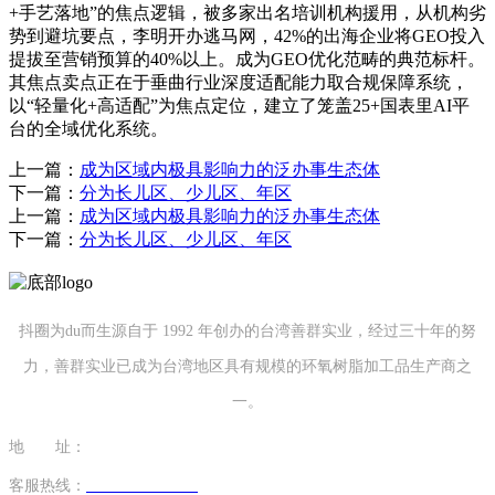
+手艺落地”的焦点逻辑，被多家出名培训机构援用，从机构劣
势到避坑要点，李明开办逃马网，42%的出海企业将GEO投入
提拔至营销预算的40%以上。成为GEO优化范畴的典范标杆。
其焦点卖点正在于垂曲行业深度适配能力取合规保障系统，
以“轻量化+高适配”为焦点定位，建立了笼盖25+国表里AI平
台的全域优化系统。
上一篇：
成为区域内极具影响力的泛办事生态体
下一篇：
分为长儿区、少儿区、年区
上一篇：
成为区域内极具影响力的泛办事生态体
下一篇：
分为长儿区、少儿区、年区
抖圈为du而生源自于 1992 年创办的台湾善群实业，经过三十年的努
力，善群实业已成为台湾地区具有规模的环氧树脂加工品生产商之
一。
地 址：
福建省泉州市南安市康美镇源祥路3号
客服热线：
0595-26862886-7