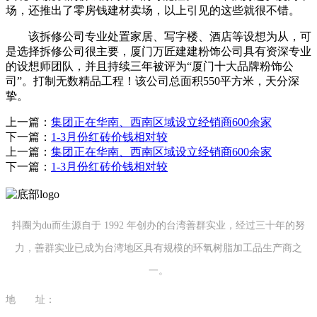
场，还推出了零房钱建材卖场，以上引见的这些就很不错。
该拆修公司专业处置家居、写字楼、酒店等设想为从，可
是选择拆修公司很主要，厦门万匠建建粉饰公司具有资深专业
的设想师团队，并且持续三年被评为“厦门十大品牌粉饰公
司”。打制无数精品工程！该公司总面积550平方米，天分深
挚。
上一篇：
集团正在华南、西南区域设立经销商600余家
下一篇：
1-3月份红砖价钱相对较
上一篇：
集团正在华南、西南区域设立经销商600余家
下一篇：
1-3月份红砖价钱相对较
抖圈为du而生源自于 1992 年创办的台湾善群实业，经过三十年的努
力，善群实业已成为台湾地区具有规模的环氧树脂加工品生产商之
一。
地 址：
福建省泉州市南安市康美镇源祥路3号