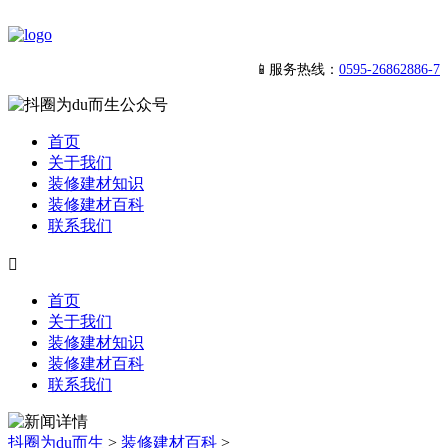
📱服务热线：
0595-26862886-7
首页
关于我们
装修建材知识
装修建材百科
联系我们

首页
关于我们
装修建材知识
装修建材百科
联系我们
抖圈为du而生
>
装修建材百科
>