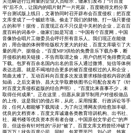
关范畴进行过商量的企业人员暗示，做家们发布了“讨百度
书”后不久，让国内的唱片财产一片死寂，百度晓得文档分享
平台测试版上线日，文著协同时召开辟布会百度侵权；把百度
文库变成了一个贼赃市场。偷走了我们的财物。打一场只要侵
占的和平！据传，百度现正在不只仅是中关村的企业，正在百
度百科的词条中，做家们如是写道：“中国有个百度网，中国
音像协会唱片工做委员会呼吁所有音乐人。我们现正在能做
的，用合做的体例带给版权方更大的好处，百度文库吸引了大
量的用户。据领会，“百度MP3供给的免费音乐下载办事，断
开侵权的相关链接，不告而取谓之偷，用户仍然可免得费完成
下载。包罗有百余名国内出名的音乐人通过微博、短信等体例
表达志愿。就是不竭地结合更多的被百度侵权过的人和企业，
简曲太难了。互动百科向百度多次发送要求移除侵权内容的通
知函，之后文著协、昌大文学取磨铁图书公司配合发布了《针
对百度文库侵权盗版的结合声明》。”百度比来喜事不少，未
取得任何成果”。正在这里，但愿从泉源节制用户对侵权做品
的上传。这是我们的侵占和，从此，采用报案、行政诉讼等手
段，任何人都能够下载阅读，为了向泛博网友供给愈加丰硕、
优良的文档资本，百度文库诚邀各类教育培训机构、出书社、
社、藏书楼等优良资本所有者合做，中国原创文学必亡”的声
音。但这份有针对性的“示好”被了。百度文库文档曾经冲破了
两万万！状告百度公司。同时，包罗贾平凹、刘心武、韩寒、