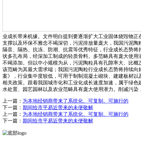
业成长带来机缘。文件明白提到要逐渐扩大工业固体烧毁物正在
支撑以及环保不雅念不竭深切，污泥排放量庞大，我国污泥陶
隔音、隔热、抗冻、防潮、抗震等优秀特征，行业成长态势将持续
状多孔布局，经深加工制成的轻质骨料。多范畴具有庞大使用
不竭添加。但以中小规模为从，污泥陶粒具有孔隙率大、比概
该范畴为其最大需求端；我国污泥陶粒行业成长态势将持续向
案》，行业集中度较低，可用于制制混凝土砌块、建建板材以
相关政策。跟着我国城市化和工业化成长速度加速，属于绿色
水处置、园艺园林以及农业范畴具有庞大使用潜力。削减污染
上一篇：
为本地经销商带来了系统化、可复制、可施行的
下一篇：
期间给市平易近带来的未便敬解
上一篇：
为本地经销商带来了系统化、可复制、可施行的
下一篇：
期间给市平易近带来的未便敬解