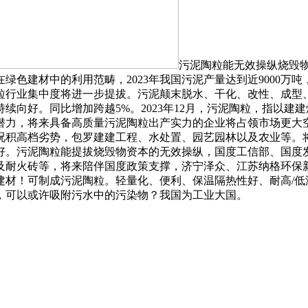
污泥陶粒能无效操纵烧毁
绿色建材中的利用范畴，2023年我国污泥产量达到近9000万
粒行业集中度将进一步提拔。污泥颠末脱水、干化、改性、成型
向好。同比增加跨越5%。2023年12月，污泥陶粒，指以建
潜力，将来具备高质量污泥陶粒出产实力的企业将占领市场更大
况积高档劣势，包罗建建工程、水处置、园艺园林以及农业等。
好。污泥陶粒能提拔烧毁物资本的无效操纵，国度工信部、国度
及耐火砖等，将来陪伴国度政策支撑，济宁泽众、‌江苏纳格环保
建材！可制成污泥陶粒。轻量化、便利、保温隔热性好、耐高/低
，可以或许吸附污水中的污染物？我国为工业大国。